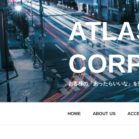
コ
ン
テ
ATLA
ン
ツ
へ
ス
CORP
キ
ッ
プ
お客様の「あったらいいな」を
HOME
ABOUT US
ACC