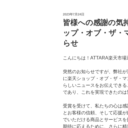
投
2023年7月24日
稿
皆様への感謝の気持ち
日:
ップ・オブ・ザ・
らせ
こんにちは！ATTARA楽天市
突然のお知らせですが、弊社が運営
に楽天ショップ・オブ・ザ・マ
らしいニュースをお伝えできる
であり、これを実現できたのは
受賞を受けて、私たちの心は感
とお客様の信頼、そして応援が
でいただける商品とサービスを
期待に応えるために、さらに精