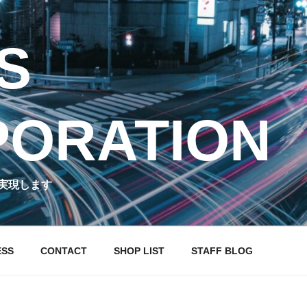
S
ORATION
実現します
ESS
CONTACT
SHOP LIST
STAFF BLOG