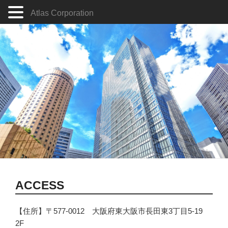
Atlas Corporation
コ
ン
テ
ン
ツ
へ
ス
キ
ッ
プ
ACCESS
【住所】〒577-0012 大阪府東大阪市長田東3丁目5-19
2F